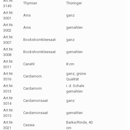
Art.Nr.
Thymian
Thüringer
3149
Art.Nr.
Anis
ganz
3001
Art.Nr.
Anis
gemahlen
3002
Art.Nr.
Bockshornkleesaat
ganz
3007
Art.Nr.
Bockshornkleesaat
gemahlen
3008
Art.Nr.
Canehl
8 cm
3011
Art.Nr.
ganz, grüne
Cardamom
3016
Qualität
Art.Nr.
i. d. Schale
Cardamom
3013
gemahlen
Art.Nr.
Cardamonsaat
ganz
3014
Art.Nr.
Cardamonsaat
gemahlen
3015
Art.Nr.
Barke/Rinde, 40
Cassia
3021
cm