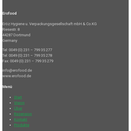
Erofood
Eröz Hygiene u. Verpackungsgesellschaft mbH & Co.KG
Riesestr. 8
44287 Dortmund
Germany
Tel: 0049 (0) 231 – 799 35 277
Tel: 0049 (0) 231 – 799 35 278
Fax: 0049 (0) 231 – 799 35 279
info@erofood.de
www.erofood.de
Menü
Start
Vision
Über
Rezension
Kontakt
Produkte