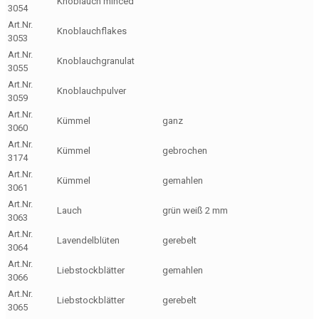
Knoblauch minced
3054
Art.Nr.
Knoblauchflakes
3053
Art.Nr.
Knoblauchgranulat
3055
Art.Nr.
Knoblauchpulver
3059
Art.Nr.
Kümmel
ganz
3060
Art.Nr.
Kümmel
gebrochen
3174
Art.Nr.
Kümmel
gemahlen
3061
Art.Nr.
Lauch
grün weiß 2 mm
3063
Art.Nr.
Lavendelblüten
gerebelt
3064
Art.Nr.
Liebstockblätter
gemahlen
3066
Art.Nr.
Liebstockblätter
gerebelt
3065