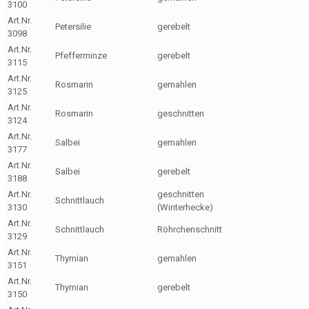
3100
Art.Nr.
Petersilie
gerebelt
3098
Art.Nr.
Pfefferminze
gerebelt
3115
Art.Nr.
Rosmarin
gemahlen
3125
Art.Nr.
Rosmarin
geschnitten
3124
Art.Nr.
Salbei
gemahlen
3177
Art.Nr.
Salbei
gerebelt
3188
Art.Nr.
geschnitten
Schnittlauch
3130
(Winterhecke)
Art.Nr.
Schnittlauch
Röhrchenschnitt
3129
Art.Nr.
Thymian
gemahlen
3151
Art.Nr.
Thymian
gerebelt
3150