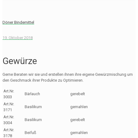
Döner Bindemittel
19. Oktober 2018
Gewürze
Gerne Beraten wir sie und erstellen ihnen ihre eigene Gewürzmischung um
den Geschmack ihrer Produkte zu Optimieren.
Art.Nr.
Bärlauch
gerebelt
3003
Art.Nr.
Basilikum
gemahlen
3171
Art.Nr.
Basilikum
gerebelt
3004
Art.Nr.
Beifuß
gemahlen
3178