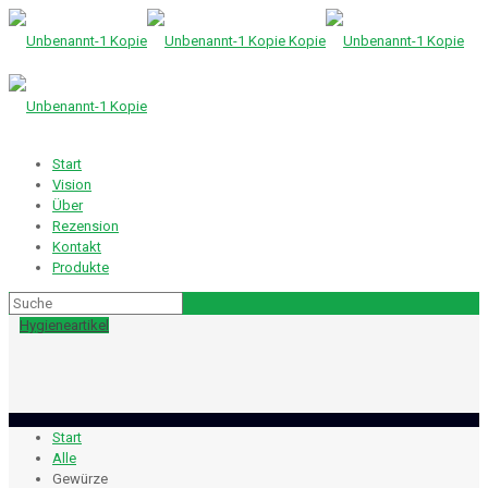
Start
Vision
Über
Rezension
Kontakt
Produkte
Hygieneartikel
Start
Alle
Gewürze