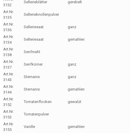
Sellerieblätter
gerebelt
3132
Art.Nr.
Sellerieknollenpulver
3135
Art.Nr.
Selleriesaat
ganz
3136
Art.Nr.
Selleriesaat
gemahlen
3134
Art.Nr.
Senfmehl
3138
Art.Nr.
Senfkörner
ganz
3137
Art.Nr.
Sternanis
ganz
3143
Art.Nr.
Sternanis
gemahlen
3144
Art.Nr.
Tomatenflocken
gewalzt
3152
Art.Nr.
Tomatenpulver
3153
Art.Nr.
Vanille
gemahlen
3155