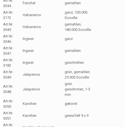
Art.Nr.
Fenchel
gemahlen
3044
Art.Nr.
ganz, 100.000
Habaneros
3172
Scoville
Art.Nr.
gemahlen,
Habaneros
3045
180.000 Scoville
Art.Nr.
Ingwer
ganz
3046
Art.Nr.
Ingwer
gemahlen
3047
Art.Nr.
Ingwer
geschnitten
3182
Art.Nr.
grün, gemahlen
Jalapenos
3049
25.000 Scoville
grün
Art.Nr.
Jalapenos
geschroten, 1-3
3048
mm
Art.Nr.
Karotten
gekörnt
3050
Art.Nr.
Karotten
gewürfelt 9 x 9
3051
Art.Nr.